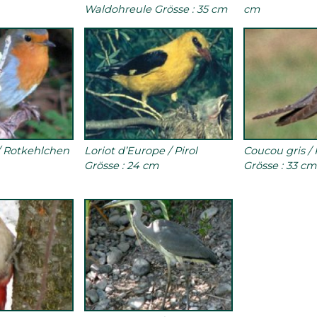
Waldohreule Grösse : 35 cm
cm
 Rotkehlchen
Loriot d’Europe / Pirol
Coucou gris /
Grösse : 24 cm
Grösse : 33 cm