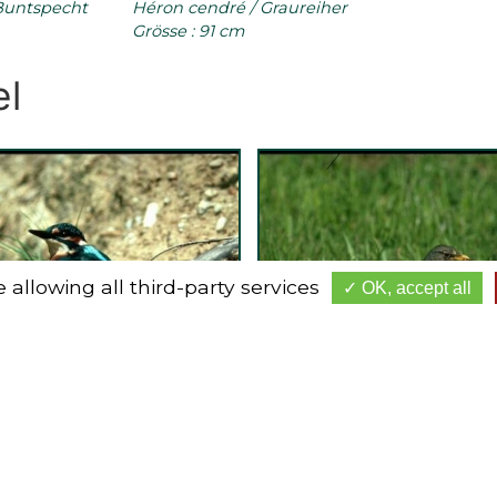
 Buntspecht
Héron cendré / Graureiher
Grösse : 91 cm
el
 allowing all third-party services
OK, accept all