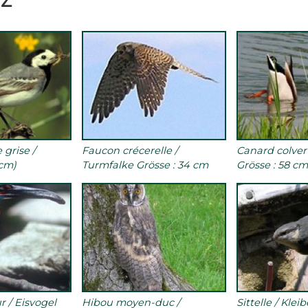
grise /
Faucon crécerelle /
Canard colver
8cm)
Turmfalke Grösse : 34 cm
Grösse : 58 c
 / Eisvogel
Hibou moyen-duc /
Sittelle / Klei