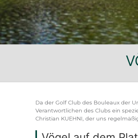
V
Da der Golf Club des Bouleaux der Um
Verantwortlichen des Clubs ein spezi
Christian KUEHNI, der uns regelmäßi
Vögel auf dem Pla