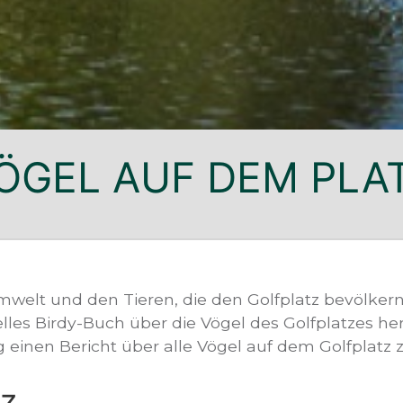
ÖGEL AUF DEM PLA
welt und den Tieren, die den Golfplatz bevölkern
elles Birdy-Buch über die Vögel des Golfplatzes h
g einen Bericht über alle Vögel auf dem Golfplatz
tz