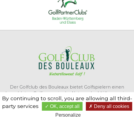
Der Golfclub des Bouleaux bietet Golfspielern einen
bewaldeten Golfcourse in der Natur nahe Mülhausen im
By continuing to scroll,
you are allowing all third-
Elsass.
party services
OK, accept all
Deny all cookies
Personalize
KONTAKTIERE UNS