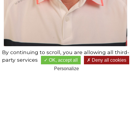
By continuing to scroll,
you are allowing all third-
Captain Pfendler Thierry
party services
OK, accept all
Deny all cookies
Personalize