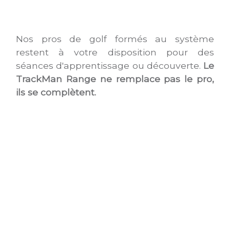
Nos pros de golf formés au système
restent à votre disposition pour des
séances d'apprentissage ou découverte.
Le
TrackMan Range ne remplace pas le pro,
ils se complètent.
Les
5 points forts de l'entraînement assisté
Trackman
au Golf des Bouleaux
, au service
de votre performance :
améliorer votre index golfique,
franchissez un niveau
apprenez à mieux connaître votre jeu,