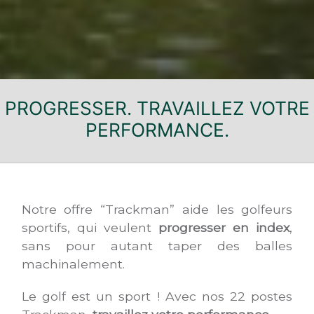
PROGRESSER. TRAVAILLEZ VOTRE
PERFORMANCE.
Notre offre “Trackman” aide les golfeurs
sportifs, qui veulent
progresser en index
,
sans pour autant taper des balles
machinalement.
Le golf est un sport ! Avec nos 22 postes