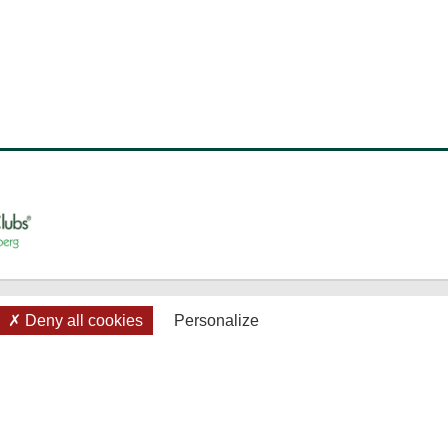
Deny all cookies
Personalize
LIENS UTILES
8:30
Accueil
-17:30
Mentions légales et Crédits
16:30
Politique de confidentialité
30-17:30
Cookies