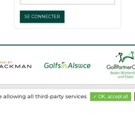
 allowing all third-party services
OK, accept all
OUS CONTACTER
HORAIRES
50 route de Reiningue
Eté mai à octobre 8:30-1
8310 Wittelsheim
Automne novembre 8:30
Hiver déc et janvier 8:30-
33 (0)3 89 55 55 07
Hiver février et mars : 8: