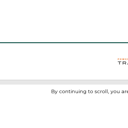
By continuing to scroll,
you are
N
2
6
+